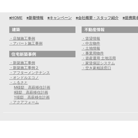
■HOME
■新着情報
■キャンペーン
■会社概要・スタッフ紹介
■提携業
・店舗施工事例
・賃貸情報
・アパート施工事例
・中古物件
・土地情報
・事業用物件
・資産運用 土地活用
・新築施工事例
・家賃保証システム
・新築施工事例２
・空き家相談窓口
・アフターメンテナンス
・オンドルエコノ
・ふるさと
M様邸 高萩移住計画
I様邸 高萩移住計画
Y様邸 高萩移住計画
・アクアフォーム