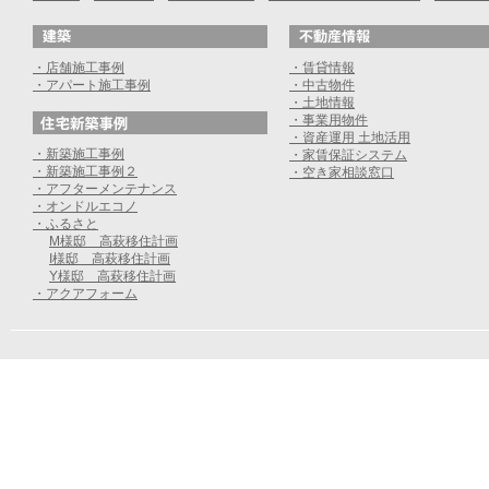
・店舗施工事例
・賃貸情報
・アパート施工事例
・中古物件
・土地情報
・事業用物件
・資産運用 土地活用
・新築施工事例
・家賃保証システム
・新築施工事例２
・空き家相談窓口
・アフターメンテナンス
・オンドルエコノ
・ふるさと
M様邸 高萩移住計画
I様邸 高萩移住計画
Y様邸 高萩移住計画
・アクアフォーム