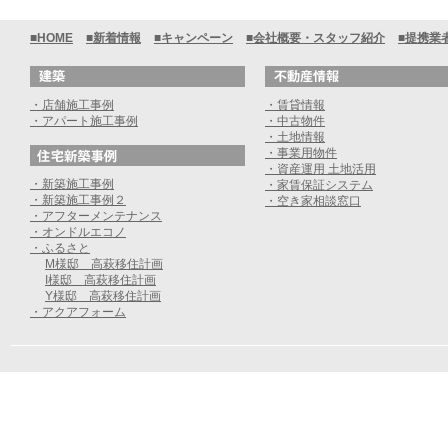
■HOME
■新着情報
■キャンペーン
■会社概要・スタッフ紹介
■提携業
・店舗施工事例
・賃貸情報
・アパート施工事例
・中古物件
・土地情報
・事業用物件
・資産運用 土地活用
・新築施工事例
・家賃保証システム
・新築施工事例２
・空き家相談窓口
・アフターメンテナンス
・オンドルエコノ
・ふるさと
M様邸 高萩移住計画
I様邸 高萩移住計画
Y様邸 高萩移住計画
・アクアフォーム