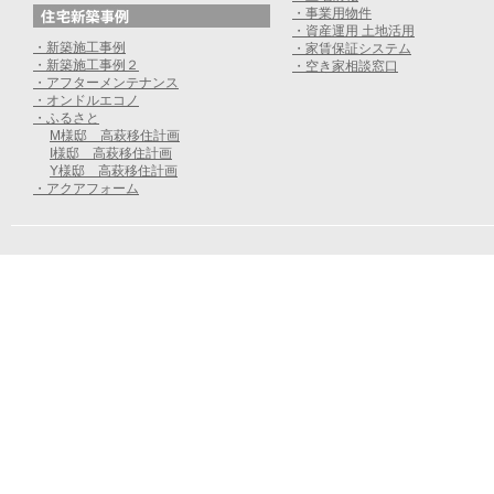
・事業用物件
・資産運用 土地活用
・新築施工事例
・家賃保証システム
・新築施工事例２
・空き家相談窓口
・アフターメンテナンス
・オンドルエコノ
・ふるさと
M様邸 高萩移住計画
I様邸 高萩移住計画
Y様邸 高萩移住計画
・アクアフォーム