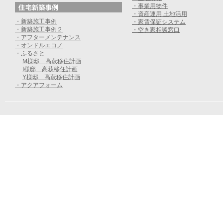
・事業用物件
・資産運用 土地活用
・新築施工事例
・家賃保証システム
・新築施工事例２
・空き家相談窓口
・アフターメンテナンス
・オンドルエコノ
・ふるさと
M様邸 高萩移住計画
I様邸 高萩移住計画
Y様邸 高萩移住計画
・アクアフォーム